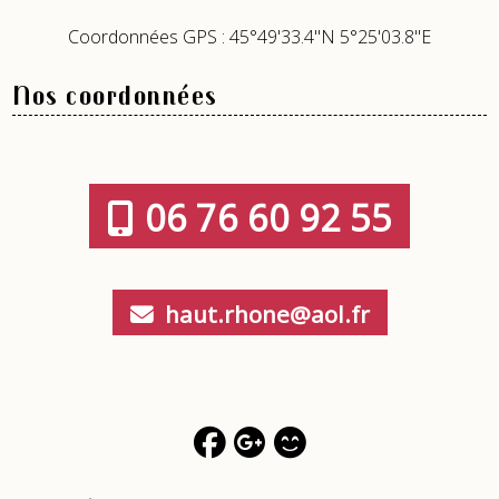
Coordonnées GPS : 45°49'33.4"N 5°25'03.8"E
Nos coordonnées
06 76 60 92 55
haut.rhone@aol.fr