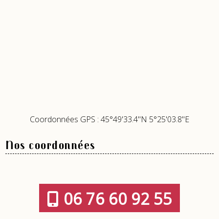
Coordonnées GPS : 45°49'33.4"N 5°25'03.8"E
Nos coordonnées
06 76 60 92 55