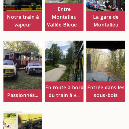
Entre
Notre train à
Montalieu
La gare de
vapeur
Vallée Bleue ...
Montalieu
En route à bord
Entrée dans les
Passionnés...
du train à v...
sous-bois