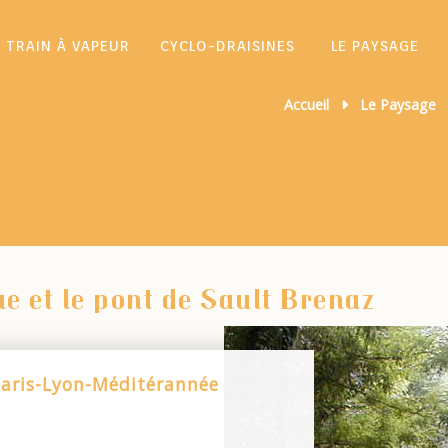
TRAIN À VAPEUR
CYCLO-DRAISINES
LE PAYSAGE
Accueil
Le Paysage
e et le pont de Sault Brenaz
 Paris-Lyon-Méditérannée