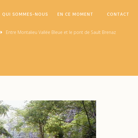
QUI SOMMES-NOUS
EN CE MOMENT
CONTACT
Entre Montalieu Vallée Bleue et le pont de Sault Brenaz