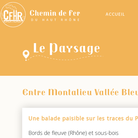
ACCUEIL
Le Paysage
Entre Montalieu Vallée Bleu
Une balade paisible sur les traces du
Bords de fleuve (Rhône) et sous-bois