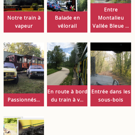
Entre
Notre train à
Balade en
Montalieu
vapeur
vélorail
Vallée Bleue ...
En route à bord
Entrée dans les
Passionnés...
du train à v...
sous-bois