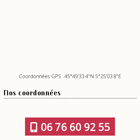
Coordonnées GPS : 45°49'33.4"N 5°25'03.8"E
Nos coordonnées
06 76 60 92 55