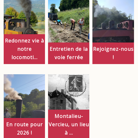
Redonnez vie à
notre
Entretien de la
Rejoignez-nous
locomoti...
voie ferrée
!
Montalieu-
En route pour
Vercieu, un lieu
2026 !
à ...