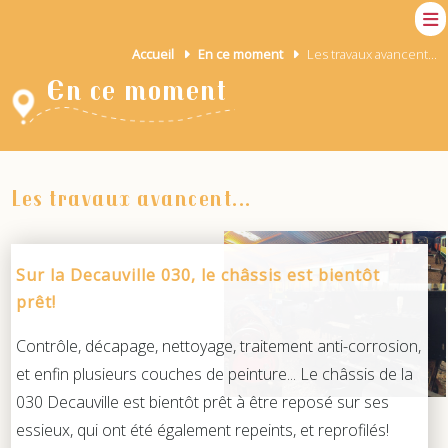
Accueil
En ce moment
Les travaux avancent...
En ce moment
Les travaux avancent...
Sur la Decauville 030, le châssis est bientôt
prêt!
Contrôle, décapage, nettoyage, traitement anti-corrosion,
et enfin plusieurs couches de peinture... Le châssis de la
030 Decauville est bientôt prêt à être reposé sur ses
essieux, qui ont été également repeints, et reprofilés!