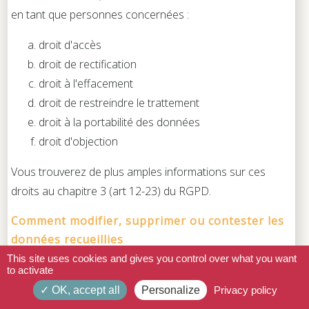
en tant que personnes concernées :
droit d'accès
droit de rectification
droit à l'effacement
droit de restreindre le trattement
droit à la portabilité des données
droit d'objection
Vous trouverez de plus amples informations sur ces
droits au chapitre 3 (art 12-23) du RGPD.
Comment modifier, supprimer ou contester les
données recueillies
This site uses cookies and gives you control over what you want
Si vous souhaitez que vos renseignements soient
to activate
supprimés ou modifiés d'une façon ou d'une autre,
OK, accept all
Personalize
Privacy policy
veuillez communiquer avec notre agent de protection de